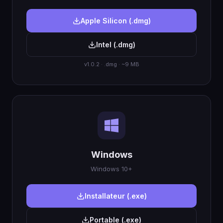
Apple Silicon (.dmg)
Intel (.dmg)
v1.0.2 · .dmg · ~9 MB
Windows
Windows 10+
Installateur (.exe)
Portable (.exe)