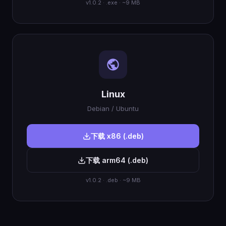
v1.0.2 · .exe · ~9 MB
Linux
Debian / Ubuntu
下载 x86 (.deb)
下载 arm64 (.deb)
v1.0.2 · .deb · ~9 MB