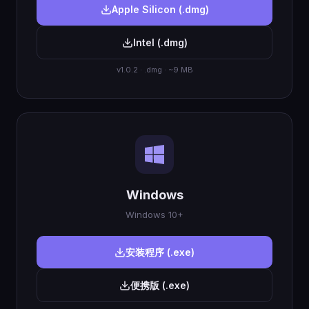
Apple Silicon (.dmg)
Intel (.dmg)
v1.0.2 · .dmg · ~9 MB
Windows
Windows 10+
安装程序 (.exe)
便携版 (.exe)